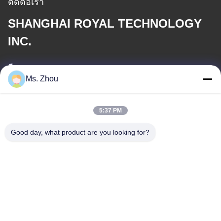
ติดต่อเรา
SHANGHAI ROYAL TECHNOLOGY
INC.
อีเมล
Ms. Zhou
service@royaltec.com.cn
5:37 PM
ที่อยู่ของเรา
Good day, what product are you looking for?
ที่อยู่
819 # SONGWEI ROAD (N. ) เขตอุตสาหกรรม SONGJIANG,
SHANG HAI, CHINA 201613
โทรศัพท์
86-21-37635838