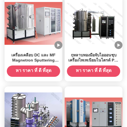
เครื่องเคลือบ DC และ MF
กุหลาบทองมือจับไอออนชุบ
Magnetron Sputtering
เครื่องไทเทเนียมไนไตรด์ Pvd
Deep Black PVD Coating
เคลือบอุปกรณ์
Solutions
หา ราคา ที่ ดี ที่สุด
หา ราคา ที่ ดี ที่สุด