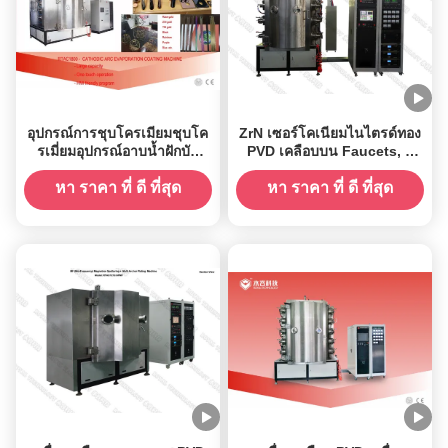
อุปกรณ์การชุบโครเมียมชุบโค
ZrN เซอร์โคเนียมไนไตรด์ทอง
รเมี่ยมอุปกรณ์อาบน้ำฝักบัว
PVD เคลือบบน Faucets, ส
Silver Pvd
แตนเลสสตีล Faucets PVD
TiN เครื่องเคลือบทอง
หา ราคา ที่ ดี ที่สุด
หา ราคา ที่ ดี ที่สุด