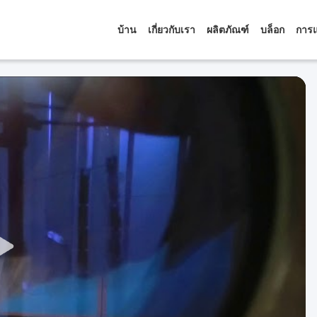
บ้าน
เกี่ยวกับเรา
ผลิตภัณฑ์
บล็อก
การแ