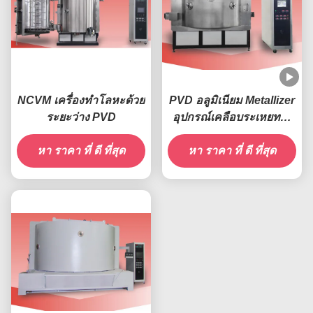
NCVM เครื่องทําโลหะด้วย
PVD อลูมิเนียม Metallizer
ระยะว่าง PVD
อุปกรณ์เคลือบระเหยทาง
ความร้อน, Acrylic PMMA
หา ราคา ที่ ดี ที่สุด
Car LOGO Board ระบบ
หา ราคา ที่ ดี ที่สุด
โลหะโครม