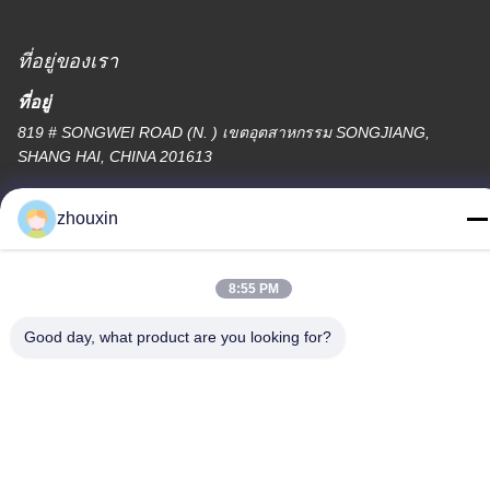
ที่อยู่ของเรา
ที่อยู่
819 # SONGWEI ROAD (N. ) เขตอุตสาหกรรม SONGJIANG,
SHANG HAI, CHINA 201613
โทรศัพท์
zhouxin
86-21-37635838
8:55 PM
Good day, what product are you looking for?
นโยบายความเป็นส่วนตัว
|
แผนผังเว็บไซต์
จีน คุณภาพดี เครื่องเคลือบสูญญากาศ PVD ผู้จัดจําหน่าย.ลิขสิทธิ์
-2026 SHANGHAI ROYAL TECHNOLOGY INC. สิทธิทั้งหมดถูกเก็บ
ไว้